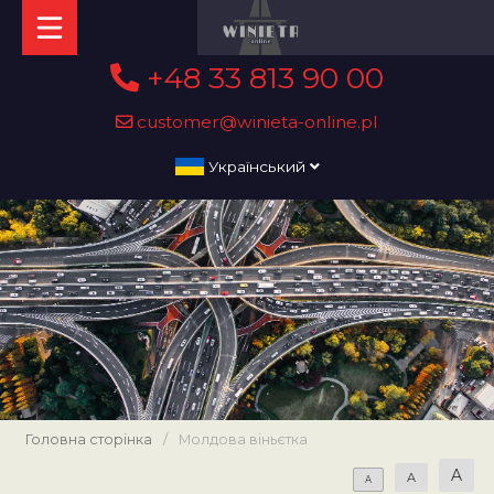
+48 33 813 90 00
customer@winieta-online.pl
Український
Головна сторінка
/
Молдова віньєтка
A
A
A