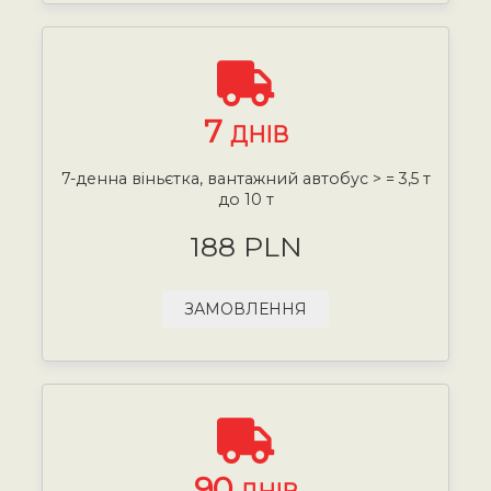
7
ДНІВ
7-денна віньєтка, вантажний автобус > = 3,5 т
до 10 т
188 PLN
ЗАМОВЛЕННЯ
90