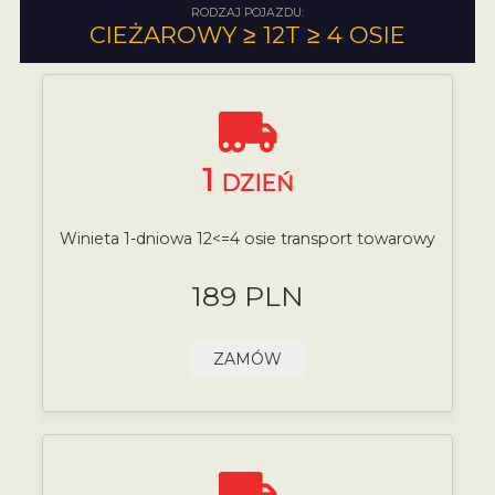
RODZAJ POJAZDU:
CIEŻAROWY ≥ 12T ≥ 4 OSIE
1
DZIEŃ
Winieta 1-dniowa 12<=4 osie transport towarowy
189 PLN
ZAMÓW