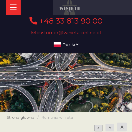
+48 33 813 90 00
customer@winieta-online.pl
Polski
Strona główna
/
Rumunia winieta
A
A
A