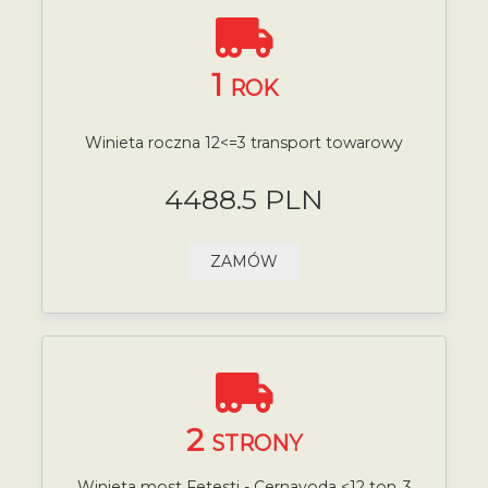
1
ROK
Winieta roczna 12<=3 transport towarowy
4488.5 PLN
ZAMÓW
2
STRONY
Winieta most Fetesti - Cernavoda <12 ton,,3