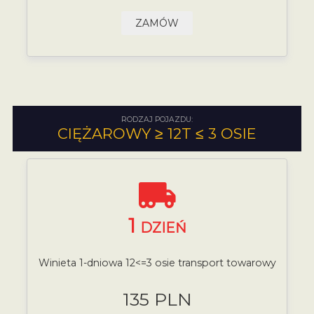
ZAMÓW
RODZAJ POJAZDU:
CIĘŻAROWY ≥ 12T ≤ 3 OSIE
1
DZIEŃ
Winieta 1-dniowa 12<=3 osie transport towarowy
135 PLN