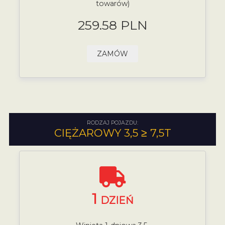
towarów)
259.58 PLN
ZAMÓW
RODZAJ POJAZDU:
CIĘŻAROWY 3,5 ≥ 7,5T
1
DZIEŃ