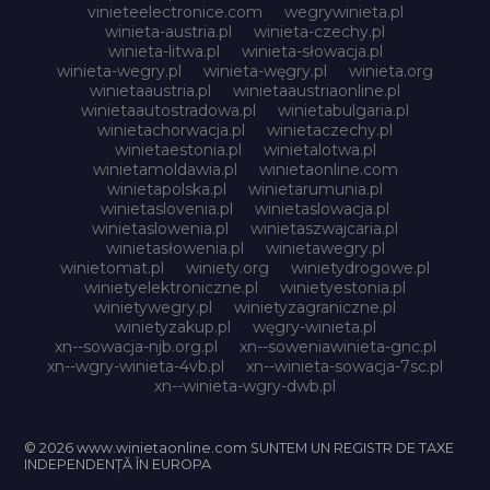
vinieteelectronice.com
wegrywinieta.pl
winieta-austria.pl
winieta-czechy.pl
winieta-litwa.pl
winieta-słowacja.pl
winieta-wegry.pl
winieta-węgry.pl
winieta.org
winietaaustria.pl
winietaaustriaonline.pl
winietaautostradowa.pl
winietabulgaria.pl
winietachorwacja.pl
winietaczechy.pl
winietaestonia.pl
winietalotwa.pl
winietamoldawia.pl
winietaonline.com
winietapolska.pl
winietarumunia.pl
winietaslovenia.pl
winietaslowacja.pl
winietaslowenia.pl
winietaszwajcaria.pl
winietasłowenia.pl
winietawegry.pl
winietomat.pl
winiety.org
winietydrogowe.pl
winietyelektroniczne.pl
winietyestonia.pl
winietywegry.pl
winietyzagraniczne.pl
winietyzakup.pl
węgry-winieta.pl
xn--sowacja-njb.org.pl
xn--soweniawinieta-gnc.pl
xn--wgry-winieta-4vb.pl
xn--winieta-sowacja-7sc.pl
xn--winieta-wgry-dwb.pl
© 2026 www.winietaonline.com SUNTEM UN REGISTR DE TAXE
INDEPENDENȚĂ ÎN EUROPA