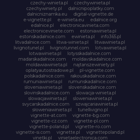
czechy-winieta.pl
czechywinieta.pl
czechywiniety.pl
dalnicnipoplatky.com
dalnicniznamka.eu
digital-vignette.de
e-vignette.pl
e-winieta.eu
edalnice.org
edalnice.pl
electronicavinieta.com
electroniceviniete.com
estoniawinieta.pl
estonskadalnice.com
ewinieta.pl
info365.pl
litvadalnice.com
litwa-winieta.pl
litwawinieta.pl
livignotunel.pl
livignotunnel.com
lotvawinieta.pl
lotwawinieta.pl
lotysskadalnice.com
madarskadalnice.com
moldavskadalnice.com
moldawiawinieta.pl
najtanszewiniety.pl
oplatyautostradowe.pl
pl-vignette.com
polskadalnice.com
rakouskadalnice.com
rumuniawinieta.pl
rumunskadalnice.com
sloveniawinieta.pl
slovenskadalnice.com
slovinskadalnice.com
slowacja-winieta.pl
slowacjawinieta.pl
sloweniawinieta.pl
svycarskadalnice.com
szwajcariawinieta.pl
słoweniawinieta.pl
tunellivigno.pl
vignette-at.com
vignette-bg.com
vignette-cz.com
vignette-pl.com
vignette-poland.pl
vignette-ro.com
vignette-si.com
vignette.pl
vignettepoland.pl
vinetki.pl
vinietaelectronica.com