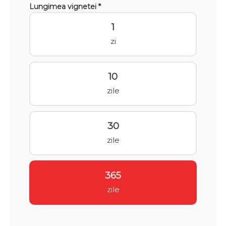
Lungimea vignetei *
1
zi
10
zile
30
zile
365
zile