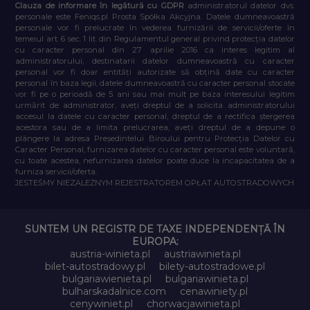
Clauza de informare în legătură cu GDPR
administratorul datelor dvs.
personale este Feniqs.pl Prosta Spółka Akcyjna. Datele dumneavoastră
personale vor fi prelucrate în vederea furnizării de servicii/oferte în
temeiul art. 6 sec. 1 lit. din Regulamentul general privind protecția datelor
cu caracter personal din 27 aprilie 2016 ca interes legitim al
administratorului, destinatarii datelor dumneavoastră cu caracter
personal vor fi doar entități autorizate să obțină date cu caracter
personal în baza legii, datele dumneavoastră cu caracter personal stocate
vor fi pe o perioadă de 5 ani sau mai mult pe baza interesului legitim
urmărit de administrator, aveți dreptul de a solicita administratorului
accesul la datele cu caracter personal, dreptul de a rectifica ștergerea
acestora sau de a limita prelucrarea, aveți dreptul de a depune o
plângere la adresa Președintelui Biroului pentru Protecția Datelor cu
Caracter Personal, furnizarea datelor cu caracter personal este voluntară,
cu toate acestea, nefurnizarea datelor poate duce la incapacitatea de a
furniza servicii/oferta.
JESTEŚMY NIEZALEŻNYM REJESTRATOREM OPŁAT AUTOSTRADOWYCH
SUNTEM UN REGISTR DE TAXE INDEPENDENȚĂ ÎN
EUROPA:
austria-winieta.pl
austriawinieta.pl
bilet-autostradowy.pl
bilety-autostradowe.pl
bulgariawienieta.pl
bulgariawinieta.pl
bulharskadalnice.com
cenawiniety.pl
cenywiniet.pl
chorwacjawinieta.pl