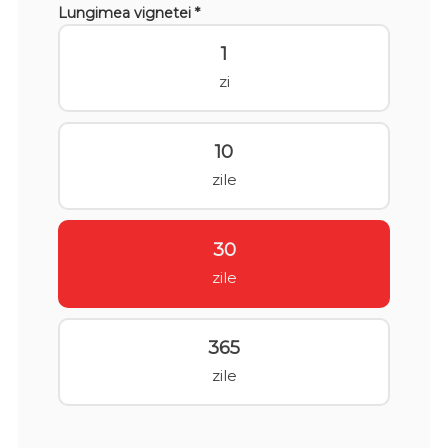
Lungimea vignetei *
1
zi
10
zile
30
zile
365
zile