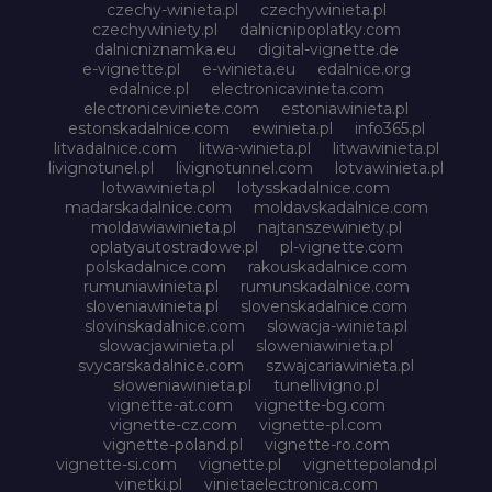
czechy-winieta.pl
czechywinieta.pl
czechywiniety.pl
dalnicnipoplatky.com
dalnicniznamka.eu
digital-vignette.de
e-vignette.pl
e-winieta.eu
edalnice.org
edalnice.pl
electronicavinieta.com
electroniceviniete.com
estoniawinieta.pl
estonskadalnice.com
ewinieta.pl
info365.pl
litvadalnice.com
litwa-winieta.pl
litwawinieta.pl
livignotunel.pl
livignotunnel.com
lotvawinieta.pl
lotwawinieta.pl
lotysskadalnice.com
madarskadalnice.com
moldavskadalnice.com
moldawiawinieta.pl
najtanszewiniety.pl
oplatyautostradowe.pl
pl-vignette.com
polskadalnice.com
rakouskadalnice.com
rumuniawinieta.pl
rumunskadalnice.com
sloveniawinieta.pl
slovenskadalnice.com
slovinskadalnice.com
slowacja-winieta.pl
slowacjawinieta.pl
sloweniawinieta.pl
svycarskadalnice.com
szwajcariawinieta.pl
słoweniawinieta.pl
tunellivigno.pl
vignette-at.com
vignette-bg.com
vignette-cz.com
vignette-pl.com
vignette-poland.pl
vignette-ro.com
vignette-si.com
vignette.pl
vignettepoland.pl
vinetki.pl
vinietaelectronica.com