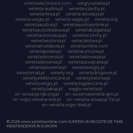
vinieteelectronice.com
wegrywinieta.pl
winieta-austria.pl
winieta-czechy.pl
winieta-litwa.pl
winieta-słowacja.pl
winieta-wegry.pl
winieta-węgry.pl
winieta.org
winietaaustria.pl
winietaaustriaonline.pl
winietaautostradowa.pl
winietabulgaria.pl
winietachorwacja.pl
winietaczechy.pl
winietaestonia.pl
winietalotwa.pl
winietamoldawia.pl
winietaonline.com
winietapolska.pl
winietarumunia.pl
winietaslovenia.pl
winietaslowacja.pl
winietaslowenia.pl
winietaszwajcaria.pl
winietasłowenia.pl
winietawegry.pl
winietomat.pl
winiety.org
winietydrogowe.pl
winietyelektroniczne.pl
winietyestonia.pl
winietywegry.pl
winietyzagraniczne.pl
winietyzakup.pl
węgry-winieta.pl
xn--sowacja-njb.org.pl
xn--soweniawinieta-gnc.pl
xn--wgry-winieta-4vb.pl
xn--winieta-sowacja-7sc.pl
xn--winieta-wgry-dwb.pl
© 2026 www.winietaonline.com SUNTEM UN REGISTR DE TAXE
INDEPENDENȚĂ ÎN EUROPA