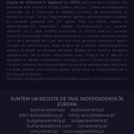
Clauza de informare în legătură cu GDPR
administratorul datelor dvs.
personale este Feniqs.pl Prosta Spółka Akcyjna. Datele dumneavoastră
personale vor fi prelucrate în vederea furnizării de servicii/oferte în
temeiul art. 6 sec. 1 lit. din Regulamentul general privind protecția datelor
cu caracter personal din 27 aprilie 2016 ca interes legitim al
administratorului, destinatarii datelor dumneavoastră cu caracter
personal vor fi doar entități autorizate să obțină date cu caracter
personal în baza legii, datele dumneavoastră cu caracter personal stocate
vor fi pe o perioadă de 5 ani sau mai mult pe baza interesului legitim
urmărit de administrator, aveți dreptul de a solicita administratorului
accesul la datele cu caracter personal, dreptul de a rectifica ștergerea
acestora sau de a limita prelucrarea, aveți dreptul de a depune o
plângere la adresa Președintelui Biroului pentru Protecția Datelor cu
Caracter Personal, furnizarea datelor cu caracter personal este voluntară,
cu toate acestea, nefurnizarea datelor poate duce la incapacitatea de a
furniza servicii/oferta.
JESTEŚMY NIEZALEŻNYM REJESTRATOREM OPŁAT AUTOSTRADOWYCH
SUNTEM UN REGISTR DE TAXE INDEPENDENȚĂ ÎN
EUROPA:
austria-winieta.pl
austriawinieta.pl
bilet-autostradowy.pl
bilety-autostradowe.pl
bulgariawienieta.pl
bulgariawinieta.pl
bulharskadalnice.com
cenawiniety.pl
cenywiniet.pl
chorwacjawinieta.pl