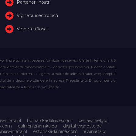
Partenerii noștri
Vigneta electronică
Vignete Glosar
fi prelucrate în vederea furnizării de servicii/oferte în temeiul art. 6
atarii datelor dumneavoastră cu caracter personal vor fi doar entități
lt pe baza interesului legitim urmărit de administrator, aveți dreptul
reptul de a depune o plângere la adresa Președintelui Biroului pentru
citatea de a furniza servicii/oferta.
awinieta.pl
bulharskadalnice.com
cenawiniety.pl
ky.com
dalnicniznamka.eu
digital-vignette.de
niawinieta.pl
estonskadalnice.com
ewinieta.pl