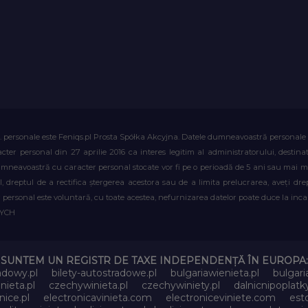
. personale este Feniqs.pl Prosta Spółka Akcyjna. Datele dumneavoastră personale vor 
acter personal din 27 aprilie 2016 ca interes legitim al administratorului, destin
dumneavoastră cu caracter personal stocate vor fi pe o perioadă de 5 ani sau mai mu
al, dreptul de a rectifica ștergerea acestora sau de a limita prelucrarea, aveți d
personal este voluntară, cu toate acestea, nefurnizarea datelor poate duce la incapa
WYCH
SUNTEM UN REGISTR DE TAXE INDEPENDENȚĂ ÎN EUROPA:
adowy.pl
bilety-autostradowe.pl
bulgariawienieta.pl
bulgari
nieta.pl
czechywinieta.pl
czechywiniety.pl
dalnicnipoplat
nice.pl
electronicavinieta.com
electroniceviniete.com
esto