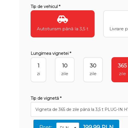
Tip de vehicul *
Autoturism până la 3,5 t
Livrare 
Lungimea vignetei *
1
10
30
365
zi
zile
zile
zile
Tip de vignetă *
Preț:
199.99 PLN