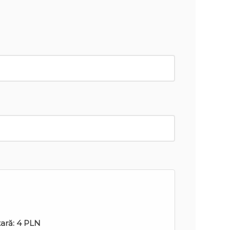
tară:
4 PLN