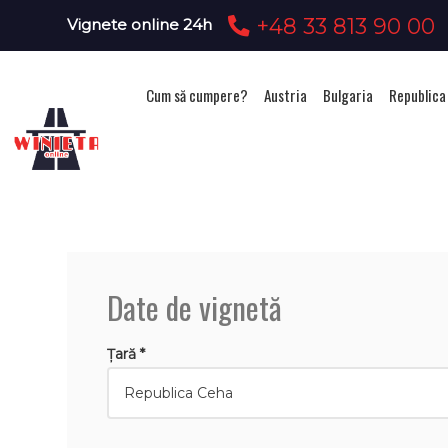
+48 33 813 90 00
Vignete online 24h
Cum să cumpere?
Austria
Bulgaria
Republica
Achizi
Date de vignetă
Țară *