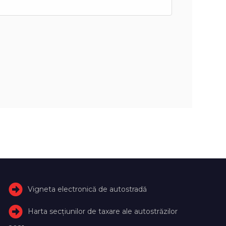
Vigneta electronică de autostradă
Harta secțiunilor de taxare ale autostrăzilor