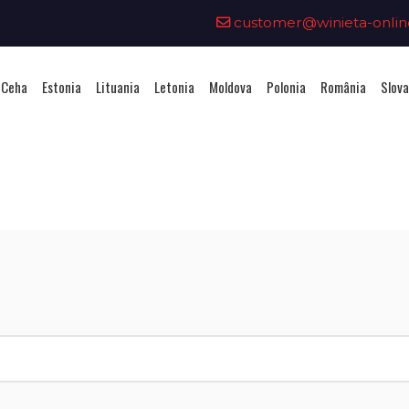
customer@winieta-onlin
 Ceha
Estonia
Lituania
Letonia
Moldova
Polonia
România
Slova
ționarea unei vignete - Republi