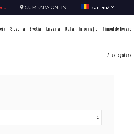
e.pl
CUMPARA ONLINE
Română
cia
Slovenia
Elveţia
Ungaria
Italia
Informație
Timpul de livrare
ca Ceha
A lua legatura