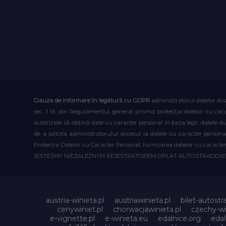
Clauza de informare în legătură cu GDPR
administratorul datelor dvs
sec. 1 lit. din Regulamentul general privind protecția datelor cu car
autorizate să obțină date cu caracter personal în baza legii, datele 
de a solicita administratorului accesul la datele cu caracter person
Protecția Datelor cu Caracter Personal, furnizarea datelor cu caracter 
JESTEŚMY NIEZALEŻNYM REJESTRATOREM OPŁAT AUTOSTRADO
austria-winieta.pl
austriawinieta.pl
bilet-autostr
cenywiniet.pl
chorwacjawinieta.pl
czechy-wi
e-vignette.pl
e-winieta.eu
edalnice.org
edal