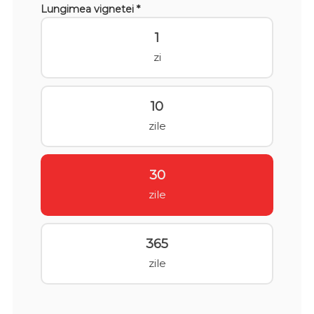
Lungimea vignetei *
1
zi
10
zile
30
zile
365
zile