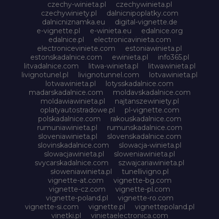
czechy-winieta.pl
czechywinieta.pl
czechywiniety.pl
dalnicnipoplatky.com
dalnicniznamka.eu
digital-vignette.de
e-vignette.pl
e-winieta.eu
edalnice.org
edalnice.pl
electronicavinieta.com
electroniceviniete.com
estoniawinieta.pl
estonskadalnice.com
ewinieta.pl
info365.pl
litvadalnice.com
litwa-winieta.pl
litwawinieta.pl
livignotunel.pl
livignotunnel.com
lotvawinieta.pl
lotwawinieta.pl
lotysskadalnice.com
madarskadalnice.com
moldavskadalnice.com
moldawiawinieta.pl
najtanszewiniety.pl
oplatyautostradowe.pl
pl-vignette.com
polskadalnice.com
rakouskadalnice.com
rumuniawinieta.pl
rumunskadalnice.com
sloveniawinieta.pl
slovenskadalnice.com
slovinskadalnice.com
slowacja-winieta.pl
slowacjawinieta.pl
sloweniawinieta.pl
svycarskadalnice.com
szwajcariawinieta.pl
słoweniawinieta.pl
tunellivigno.pl
vignette-at.com
vignette-bg.com
vignette-cz.com
vignette-pl.com
vignette-poland.pl
vignette-ro.com
vignette-si.com
vignette.pl
vignettepoland.pl
vinetki.pl
vinietaelectronica.com