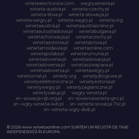
vinieteelectronice.com
wegrywinieta.pl
winieta-austria.pl
winieta-czechy.pl
winieta-litwa.pl
winieta-słowacja.pl
winieta-wegry.pl
winieta-węgry.pl
winieta.org
winietaaustria.pl
winietaaustriaonline.pl
winietaautostradowa.pl
winietabulgaria.pl
winietachorwacja.pl
winietaczechy.pl
winietaestonia.pl
winietalotwa.pl
winietamoldawia.pl
winietaonline.com
winietapolska.pl
winietarumunia.pl
winietaslovenia.pl
winietaslowacja.pl
winietaslowenia.pl
winietaszwajcaria.pl
winietasłowenia.pl
winietawegry.pl
winietomat.pl
winiety.org
winietydrogowe.pl
winietyelektroniczne.pl
winietyestonia.pl
winietywegry.pl
winietyzagraniczne.pl
winietyzakup.pl
węgry-winieta.pl
xn--sowacja-njb.org.pl
xn--soweniawinieta-gnc.pl
xn--wgry-winieta-4vb.pl
xn--winieta-sowacja-7sc.pl
xn--winieta-wgry-dwb.pl
© 2026 www.winietaonline.com SUNTEM UN REGISTR DE TAXE
INDEPENDENȚĂ ÎN EUROPA