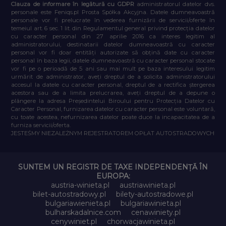
Clauza de informare în legătură cu GDPR
administratorul datelor dvs.
personale este Feniqs.pl Prosta Spółka Akcyjna. Datele dumneavoastră
personale vor fi prelucrate în vederea furnizării de servicii/oferte în
temeiul art. 6 sec. 1 lit. din Regulamentul general privind protecția datelor
cu caracter personal din 27 aprilie 2016 ca interes legitim al
administratorului, destinatarii datelor dumneavoastră cu caracter
personal vor fi doar entități autorizate să obțină date cu caracter
personal în baza legii, datele dumneavoastră cu caracter personal stocate
vor fi pe o perioadă de 5 ani sau mai mult pe baza interesului legitim
urmărit de administrator, aveți dreptul de a solicita administratorului
accesul la datele cu caracter personal, dreptul de a rectifica ștergerea
acestora sau de a limita prelucrarea, aveți dreptul de a depune o
plângere la adresa Președintelui Biroului pentru Protecția Datelor cu
Caracter Personal, furnizarea datelor cu caracter personal este voluntară,
cu toate acestea, nefurnizarea datelor poate duce la incapacitatea de a
furniza servicii/oferta.
JESTEŚMY NIEZALEŻNYM REJESTRATOREM OPŁAT AUTOSTRADOWYCH
SUNTEM UN REGISTR DE TAXE INDEPENDENȚĂ ÎN
EUROPA:
austria-winieta.pl
austriawinieta.pl
bilet-autostradowy.pl
bilety-autostradowe.pl
bulgariawienieta.pl
bulgariawinieta.pl
bulharskadalnice.com
cenawiniety.pl
cenywiniet.pl
chorwacjawinieta.pl