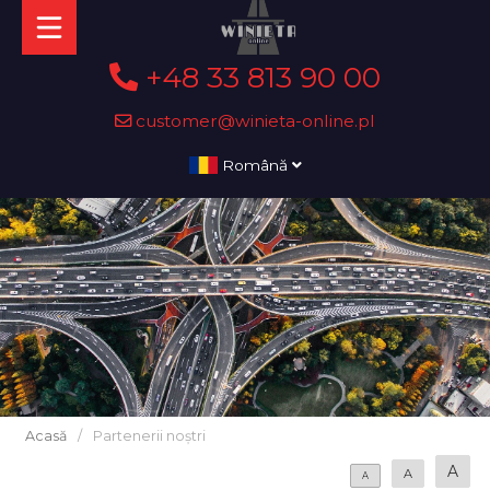
+48 33 813 90 00
customer@winieta-online.pl
Română
Acasă
/
Partenerii noștri
A
A
A