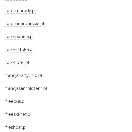
forum-urody.pl
forumnarciarskie.pl
foto-panele.pl
foto-sztuka.pl
fotohotel.pl
francjanarty.info.pl
francjasamolotem.pl
freebus.pl
freeski.net.pl
freshbar.pl