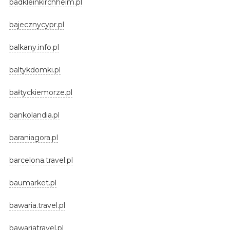
badkleinkirchheim.pl
bajecznycypr.pl
balkany.info.pl
baltykdomki.pl
bałtyckiemorze.pl
bankolandia.pl
baraniagora.pl
barcelona.travel.pl
baumarket.pl
bawaria.travel.pl
bawariatravel.pl