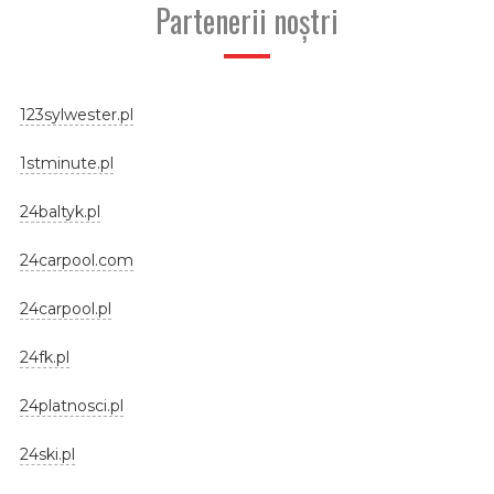
Partenerii noștri
123sylwester.pl
1stminute.pl
24baltyk.pl
24carpool.com
24carpool.pl
24fk.pl
24platnosci.pl
24ski.pl