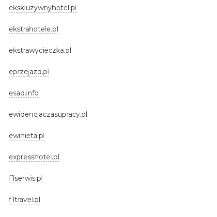
ekskluzywnyhotel.pl
ekstrahotele.pl
ekstrawycieczka.pl
eprzejazd.pl
esad.info
ewidencjaczasupracy.pl
ewinieta.pl
expresshotel.pl
f1serwis.pl
f1travel.pl