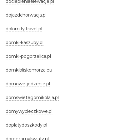
dociepleniaelewacje.pl
dojazdchorwacja.pl
dolomity.travel.pl
domki-kaszuby.pl
domki-pogorzelica.pl
domkibliskomorza.eu
domowe-jedzenie.pl
domswietegomikolaja.pl
domywycieczkowe.pl
doplatydoszkody.pl
doreczamykwiaty.pl