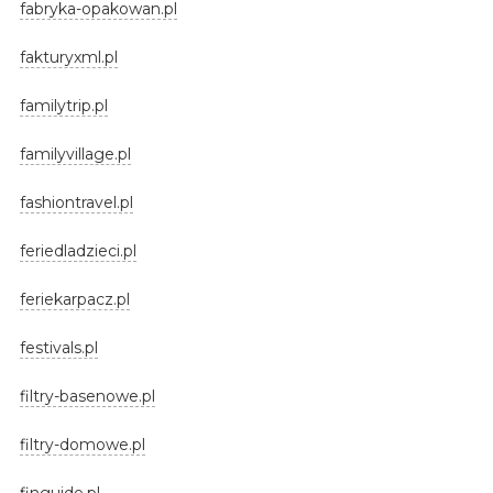
fabryka-opakowan.pl
fakturyxml.pl
familytrip.pl
familyvillage.pl
fashiontravel.pl
feriedladzieci.pl
feriekarpacz.pl
festivals.pl
filtry-basenowe.pl
filtry-domowe.pl
finguide.pl