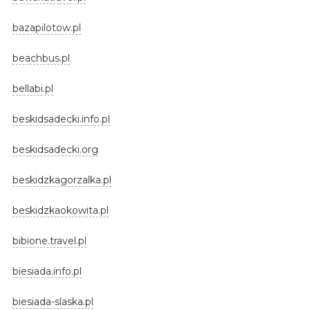
bazapilotow.pl
beachbus.pl
bellabi.pl
beskidsadecki.info.pl
beskidsadecki.org
beskidzkagorzalka.pl
beskidzkaokowita.pl
bibione.travel.pl
biesiada.info.pl
biesiada-slaska.pl