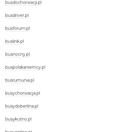
busdochorwacji.pl
busdriver.pl
busforum.pl
buslink.pl
busnocny.pl
buspolskaniemcy.pl
busrumunia.pl
busychorwacja.pl
busydoberlina.pl
busykutno.pl
busyonline.pl