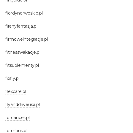
fiordynorweskie.pl
firanyfantazja.pl
firmoweintegracje.pl
fitnesswakacje.pl
fitsuplementy.pl
fixfly.pl
flexcare.pl
flyanddriveusa.pl
fordancer.pl
formbus.pl