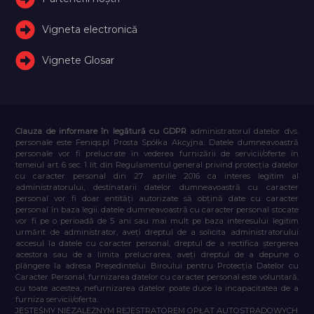
Vigneta electronică
Vignete Glosar
Clauza de informare în legătură cu GDPR
administratorul datelor dvs.
personale este Feniqs.pl Prosta Spółka Akcyjna. Datele dumneavoastră
personale vor fi prelucrate în vederea furnizării de servicii/oferte în
temeiul art. 6 sec. 1 lit. din Regulamentul general privind protecția datelor
cu caracter personal din 27 aprilie 2016 ca interes legitim al
administratorului, destinatarii datelor dumneavoastră cu caracter
personal vor fi doar entități autorizate să obțină date cu caracter
personal în baza legii, datele dumneavoastră cu caracter personal stocate
vor fi pe o perioadă de 5 ani sau mai mult pe baza interesului legitim
urmărit de administrator, aveți dreptul de a solicita administratorului
accesul la datele cu caracter personal, dreptul de a rectifica ștergerea
acestora sau de a limita prelucrarea, aveți dreptul de a depune o
plângere la adresa Președintelui Biroului pentru Protecția Datelor cu
Caracter Personal, furnizarea datelor cu caracter personal este voluntară,
cu toate acestea, nefurnizarea datelor poate duce la incapacitatea de a
furniza servicii/oferta.
JESTEŚMY NIEZALEŻNYM REJESTRATOREM OPŁAT AUTOSTRADOWYCH