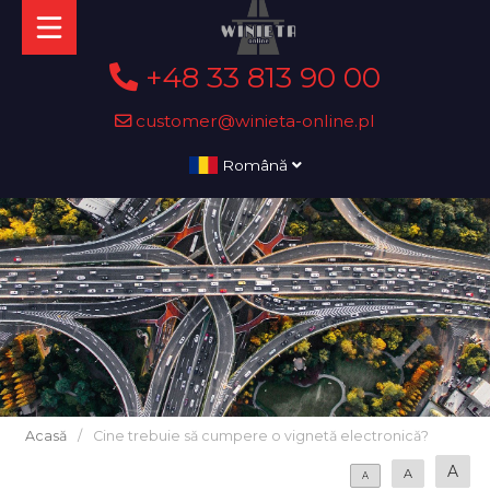
+48 33 813 90 00
customer@winieta-online.pl
Română
Acasă
/
Cine trebuie să cumpere o vignetă electronică?
A
A
A