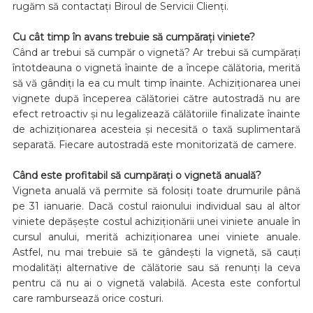
rugăm să contactați Biroul de Servicii Clienți.
Cu cât timp în avans trebuie să cumpărați viniete?
Când ar trebui să cumpăr o vignetă? Ar trebui să cumpărați
întotdeauna o vignetă înainte de a începe călătoria, merită
să vă gândiți la ea cu mult timp înainte. Achiziționarea unei
vignete după începerea călătoriei către autostradă nu are
efect retroactiv și nu legalizează călătoriile finalizate înainte
de achiziționarea acesteia și necesită o taxă suplimentară
separată. Fiecare autostradă este monitorizată de camere.
Când este profitabil să cumpărați o vignetă anuală?
Vigneta anuală vă permite să folosiți toate drumurile până
pe 31 ianuarie. Dacă costul raionului individual sau al altor
viniete depășește costul achiziționării unei viniete anuale în
cursul anului, merită achiziționarea unei viniete anuale.
Astfel, nu mai trebuie să te gândești la vignetă, să cauți
modalități alternative de călătorie sau să renunți la ceva
pentru că nu ai o vignetă valabilă. Acesta este confortul
care rambursează orice costuri.