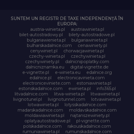
SUNTEM UN REGISTR DE TAXE INDEPENDENȚĂ ÎN
EUROPA:
austria-winieta.pl
austriawinieta.pl
bilet-autostradowy.pl
bilety-autostradowe.pl
bulgariawienieta.pl
bulgariawinieta.pl
bulharskadalnice.com
cenawiniety.pl
cenywiniet.pl
chorwacjawinieta.pl
czechy-winieta.pl
czechywinieta.pl
czechywiniety.pl
dalnicnipoplatky.com
dalnicniznamka.eu
digital-vignette.de
e-vignette.pl
e-winieta.eu
edalnice.org
edalnice.pl
electronicavinieta.com
electroniceviniete.com
estoniawinieta.pl
estonskadalnice.com
ewinieta.pl
info365.pl
litvadalnice.com
litwa-winieta.pl
litwawinieta.pl
livignotunel.pl
livignotunnel.com
lotvawinieta.pl
lotwawinieta.pl
lotysskadalnice.com
madarskadalnice.com
moldavskadalnice.com
moldawiawinieta.pl
najtanszewiniety.pl
oplatyautostradowe.pl
pl-vignette.com
polskadalnice.com
rakouskadalnice.com
rumuniawinieta.pl
rumunskadalnice.com