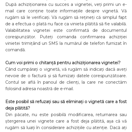
După achiziționarea cu succes a vignetei, veți primi un e-
mail care conține toate informațiile despre vignetă. Vă
rugăm să le verificați. Vă rugăm să rețineți că simplul fapt
de a efectua o plată nu face ca vinieta plătită să fie valabilă.
Valabilitatea vignetei este confirmată de documentul
corespunzător. Puteți comanda confirmarea achiziției
vinietei trimițând un SMS la numărul de telefon furnizat în
comandă.
Cum voi primi o chitanță pentru achiziționarea vignetei?
Când cumpărați o vignetă, vă rugăm să indicați dacă aveți
nevoie de o factură și să furnizați datele corespunzătoare.
Contul se află în panoul de clienți, la care ne conectăm
folosind adresa noastră de e-mail.
Este posibil să refuzați sau să eliminați o vignetă care a fost
deja plătită?
Din păcate, nu este posibilă modificarea, returnarea sau
ștergerea unei vignete care a fost deja plătită, așa că vă
rugăm să luați în considerare achizițiile cu atenție. Dacă ați