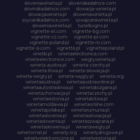
sloveniawinieta.pl
slovenskadalnice.com
slovinskadalnice.com
slowacja-winieta.pl
slowacjawinieta.pl
sloweniawinieta.pl
svycarskadalnice.com
szwajcariawinieta.pl
słoweniawinieta.pl
tunellivigno.pl
vignette-at.com
vignette-bg.com
vignette-cz.com
vignette-pl.com
vignette-poland.pl
vignette-ro.com
vignette-si.com
vignette.pl
vignettepoland.pl
vinetki.pl
vinietaelectronica.com
vinieteelectronice.com
wegrywinieta.pl
winieta-austria.pl
winieta-czechy.pl
winieta-litwa.pl
winieta-słowacja.pl
winieta-wegry.pl
winieta-węgry.pl
winieta.org
winietaaustria.pl
winietaaustriaonline.pl
winietaautostradowa.pl
winietabulgaria.pl
winietachorwacja.pl
winietaczechy.pl
winietaestonia.pl
winietalotwa.pl
winietamoldawia.pl
winietaonline.com
winietapolska.pl
winietarumunia.pl
winietaslovenia.pl
winietaslowacja.pl
winietaslowenia.pl
winietaszwajcaria.pl
winietasłowenia.pl
winietawegry.pl
winietomat.pl
winiety.org
winietydrogowe.pl
winietyelektroniczne.pl
winietyestonia.pl