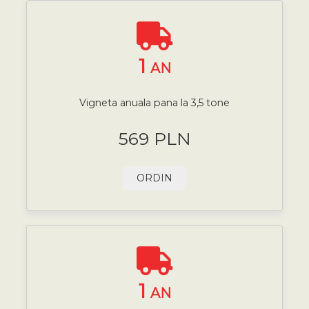
1
AN
Vigneta anuala pana la 3,5 tone
569 PLN
ORDIN
1
AN