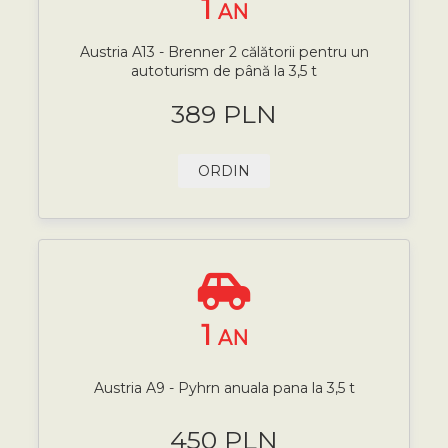
1
AN
Austria A13 - Brenner 2 călătorii pentru un
autoturism de până la 3,5 t
389 PLN
ORDIN
1
AN
Austria A9 - Pyhrn anuala pana la 3,5 t
450 PLN