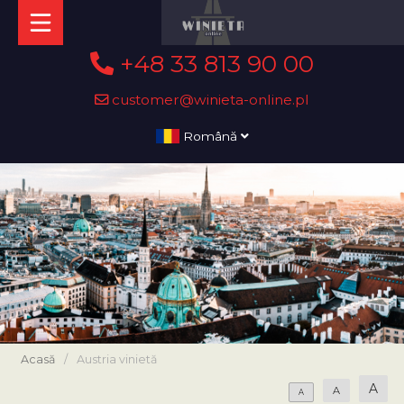
+48 33 813 90 00
customer@winieta-online.pl
Română
Acasă
/
Austria vinietă
A
A
A