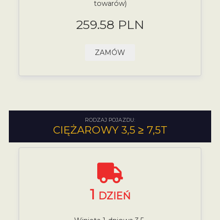
towarów)
259.58 PLN
ZAMÓW
RODZAJ POJAZDU:
CIĘŻAROWY 3,5 ≥ 7,5T
1
DZIEŃ