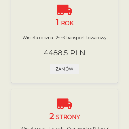
1
ROK
Winieta roczna 12<=3 transport towarowy
4488.5 PLN
ZAMÓW
2
STRONY
Winieta most Fetesti - Cernavoda <12 ton,,3