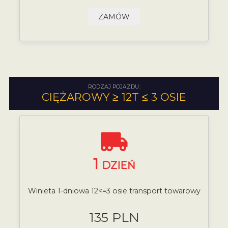
ZAMÓW
RODZAJ POJAZDU:
CIĘŻAROWY ≥ 12T ≤ 3 OSIE
1
DZIEŃ
Winieta 1-dniowa 12<=3 osie transport towarowy
135 PLN