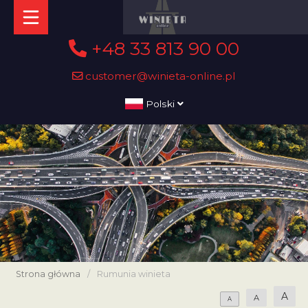
+48 33 813 90 00
customer@winieta-online.pl
Polski
Strona główna
/
Rumunia winieta
A
A
A