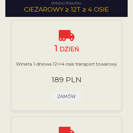
RODZAJ POJAZDU:
CIEŻAROWY ≥ 12T ≥ 4 OSIE
1
DZIEŃ
Winieta 1-dniowa 12<=4 osie transport towarowy
189 PLN
ZAMÓW