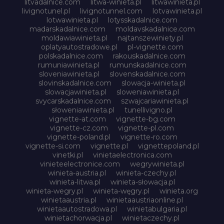
litvadalnice.com
litwa-winieta.pl
litwawinieta.pl
livignotunel.pl
livignotunnel.com
lotvawinieta.pl
lotwawinieta.pl
lotysskadalnice.com
madarskadalnice.com
moldavskadalnice.com
moldawiawinieta.pl
najtanszewiniety.pl
oplatyautostradowe.pl
pl-vignette.com
polskadalnice.com
rakouskadalnice.com
rumuniawinieta.pl
rumunskadalnice.com
sloveniawinieta.pl
slovenskadalnice.com
slovinskadalnice.com
slowacja-winieta.pl
slowacjawinieta.pl
sloweniawinieta.pl
svycarskadalnice.com
szwajcariawinieta.pl
słoweniawinieta.pl
tunellivigno.pl
vignette-at.com
vignette-bg.com
vignette-cz.com
vignette-pl.com
vignette-poland.pl
vignette-ro.com
vignette-si.com
vignette.pl
vignettepoland.pl
vinetki.pl
vinietaelectronica.com
vinieteelectronice.com
wegrywinieta.pl
winieta-austria.pl
winieta-czechy.pl
winieta-litwa.pl
winieta-słowacja.pl
winieta-wegry.pl
winieta-węgry.pl
winieta.org
winietaaustria.pl
winietaaustriaonline.pl
winietaautostradowa.pl
winietabulgaria.pl
winietachorwacja.pl
winietaczechy.pl