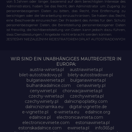
von 5 Jahren oder länger, basierend auf dem berechtigten Interesse des
Administrators, haben Sie das Recht, den Administrator um Zugang zu
personenbezogenen Daten zu bitten, das Recht, ihre Entfernung zu
berichtigen oder die Verarbeitung einzuschränken, Sie haben das Recht,
eine Beschwerde einzureichen Der Präsident des Amtes für den Schutz
personenbezogener Daten, die Bereitstellung personenbezogener Daten
ist freiwillig, die Nichtbereitstellung von Daten kann jedoch dazu führen,
dass Dienstleistungen / Angebote nicht erbracht werden können.
JESTEŚMY NIEZALEŻNYM REJESTRATOREM OPŁAT AUTOSTRADOWYCH
WIR SIND EIN UNABHÄNGIGES MAUTREGISTER IN
EUROPA:
austria-winieta.pl
austriawinieta.pl
bilet-autostradowy.pl
bilety-autostradowe.pl
bulgariawienieta.pl
bulgariawinieta.pl
bulharskadalnice.com
cenawiniety.pl
cenywiniet.pl
chorwacjawinieta.pl
czechy-winieta.pl
czechywinieta.pl
czechywiniety.pl
dalnicnipoplatky.com
dalnicniznamka.eu
digital-vignette.de
e-vignette.pl
e-winieta.eu
edalnice.org
edalnice.pl
electronicavinieta.com
electroniceviniete.com
estoniawinieta.pl
estonskadalnice.com
ewinieta.pl
info365.pl