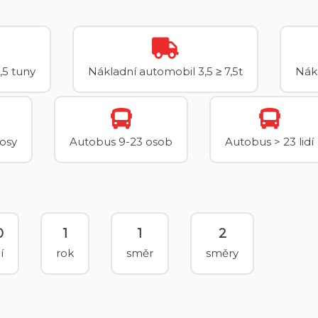
,5 tuny
Nákladní automobil 3,5 ≥ 7,5t
Nákl
 osy
Autobus 9-23 osob
Autobus > 23 lidí
0
1
1
2
í
rok
směr
směry