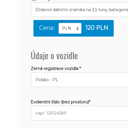
Cena:
120 PLN
Údaje o vozidle
Země registrace vozidla *
Evidenční číslo (bez prostoru)*