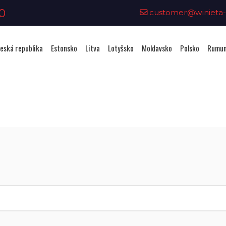
0
customer@winieta-o
eská republika
Estonsko
Litva
Lotyšsko
Moldavsko
Polsko
Rumun
Zakoupení viněty - Rumunsko