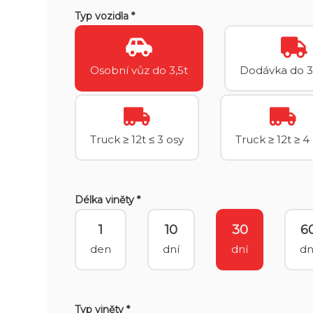
Typ vozidla *
Osobní vůz do 3,5t
Dodávka do 3
Truck ≥ 12t ≤ 3 osy
Truck ≥ 12t ≥ 4
Délka viněty *
1
10
30
6
den
dní
dní
dn
Typ viněty *