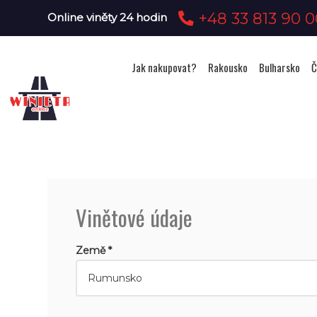
+48 33 813 90 0
Online viněty 24 hodin
Jak nakupovat?
Rakousko
Bulharsko
Č
Vinětové údaje
Země *