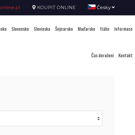
nline.pl
KOUPIT ONLINE
Česky
sko
Slovensko
Slovinsko
Švýcarsko
Maďarsko
Itálie
Informace
Čas doručení
Kontakt