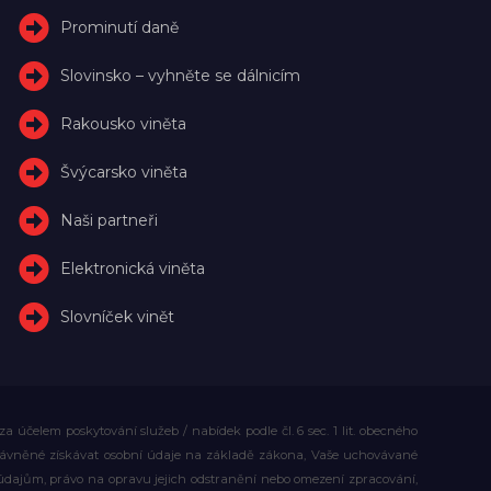
Prominutí daně
Slovinsko – vyhněte se dálnicím
Rakousko viněta
Švýcarsko viněta
Naši partneři
Elektronická viněta
Slovníček vinět
účelem poskytování služeb / nabídek podle čl. 6 sec. 1 lit. obecného
rávněné získávat osobní údaje na základě zákona, Vaše uchovávané
dajům, právo na opravu jejich odstranění nebo omezení zpracování,