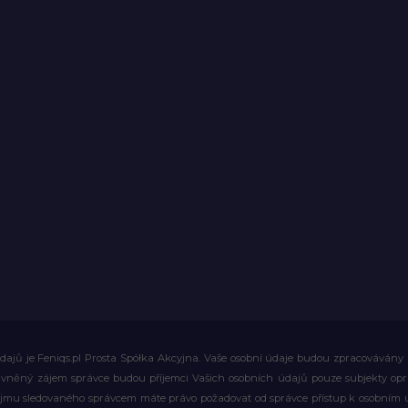
ajů je Feniqs.pl Prosta Spółka Akcyjna. Vaše osobní údaje budou zpracovávány za 
rávněný zájem správce budou příjemci Vašich osobních údajů pouze subjekty op
ájmu sledovaného správcem máte právo požadovat od správce přístup k osobním ú